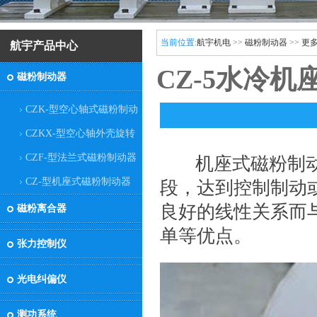
当前位置:
航宇机电
>>
磁粉制动器
>>
更
航宇产品中心
CZ-5水冷
磁粉制动器
CZK-型空心轴式磁粉制动
器
CZKX-型空心轴外壳旋转
式磁粉制动器
CZF-型法兰式磁粉制动器
机座式磁粉制动
省优秀科技企业
CZ-型机座式磁粉制动器
段，达到控制制动
良好的线性关系而
磁粉离合器
单等优点。
张力控制仪
光电纠偏仪
科技创新先进单位
测功系统