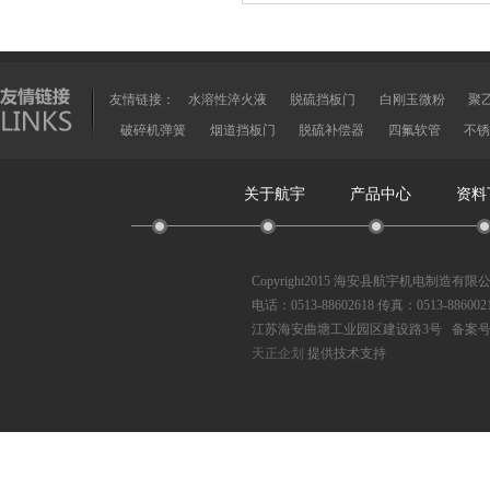
友情链接：
水溶性淬火液
脱硫挡板门
白刚玉微粉
聚
破碎机弹簧
烟道挡板门
脱硫补偿器
四氟软管
不锈
关于航宇
产品中心
资料
Copyright2015 海安县航宇机电制造有
电话：0513-88602618 传真：0513-886002
江苏海安曲塘工业园区建设路3号 备案
天正企划
提供技术支持