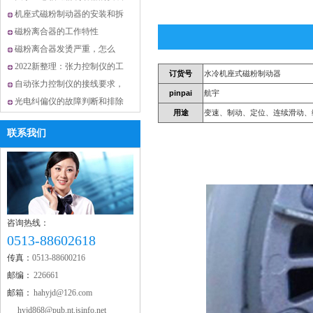
注意点，值得一看！
机座式磁粉制动器的安装和拆
卸吗，你了解多少呢？
磁粉离合器的工作特性
磁粉离合器发烫严重，怎么
办？
2022新整理：张力控制仪的工
订货号
水冷机座式磁粉制动器
作原理及分类
自动张力控制仪的接线要求，
省优秀科技企业
pinpai
航宇
不可小觑
光电纠偏仪的故障判断和排除
用途
变速、制动、定位、连续滑动、
注意点，了解了吗
联系我们
科技创新先进单位
咨询热线：
0513-88602618
传真：
0513-88600216
邮编：
226661
邮箱：
hahyjd@126.com
省质量信得过企业
hyjd868@pub.nt.jsinfo.net