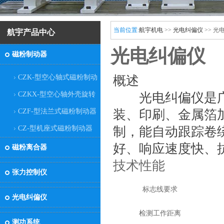
当前位置:
航宇机电
>>
光电纠偏仪
>> 光
航宇产品中心
光电纠偏仪
磁粉制动器
省优秀科技企业
CZK-型空心轴式磁粉制动
概述
器
CZKX-型空心轴外壳旋转
光电纠偏仪是广
式磁粉制动器
CZF-型法兰式磁粉制动器
装、印刷、金属箔
CZ-型机座式磁粉制动器
制，能自动跟踪卷
科技创新先进单位
好、响应速度快、
磁粉离合器
技术性能
张力控制仪
标志线要求
光电纠偏仪
检测工作距离
省质量信得过企业
测功系统