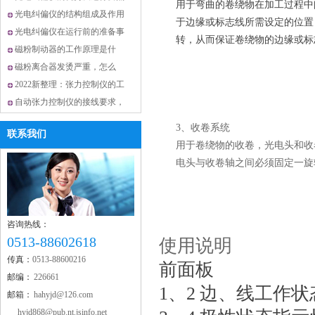
用于弯曲的卷绕物在加工过程中
省优秀科技企业
光电纠偏仪的结构组成及作用
于边缘或标志线所需设定的位置
光电纠偏仪在运行前的准备事
转，从而保证卷绕物的边缘或标
项讲解
磁粉制动器的工作原理是什
么？怎样安装呢
磁粉离合器发烫严重，怎么
办？
2022新整理：张力控制仪的工
作原理及分类
自动张力控制仪的接线要求，
不可小觑
科技创新先进单位
3、收卷系统
联系我们
用于卷绕物的收卷，光电头和收
电头与收卷轴之间必须固定一旋
咨询热线：
省质量信得过企业
0513-88602618
使用说明
传真：
0513-88600216
前面板
邮编：
226661
1、2 边、线工作
邮箱：
hahyjd@126.com
hyjd868@pub.nt.jsinfo.net