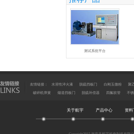
测试系统平台
友情链接：
水溶性淬火液
脱硫挡板门
白刚玉微粉
聚
破碎机弹簧
烟道挡板门
脱硫补偿器
四氟软管
不锈
关于航宇
产品中心
资料