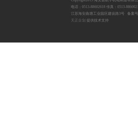
Copyright2015 海安县航宇机电制造有
电话：0513-88602618 传真：0513-886002
江苏海安曲塘工业园区建设路3号 备案
天正企划
提供技术支持