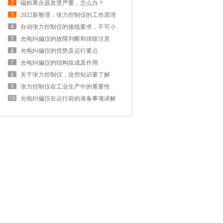
安装呢
磁粉离合器发烫严重，怎么办？
2022新整理：张力控制仪的工作原理
及分类
自动张力控制仪的接线要求，不可小
觑
光电纠偏仪的故障判断和排除注意
点，了解了吗
光电纠偏仪的优势及运行要点
光电纠偏仪的结构组成及作用
关于张力控制仪，这些知识要了解
张力控制仪在工业生产中的重要性
光电纠偏仪在运行前的准备事项讲解