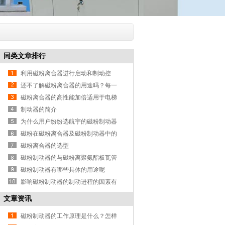
同类文章排行
利用磁粉离合器进行启动和制动控
制，意想不到的效果出现了....
还不了解磁粉离合器的用途吗？每一
点都离你很近！！
磁粉离合器的高性能加倍适用于电梯
调治系统
制动器的简介
为什么用户纷纷选航宇的磁粉制动器
呢？原来它结构性能这么先进
磁粉在磁粉离合器及磁粉制动器中的
重要性
磁粉离合器的选型
磁粉制动器的与磁粉离聚氨酯板瓦管
壳合器原理类似
磁粉制动器有哪些具体的用途呢
影响磁粉制动器的制动进程的因素有
哪些呢
文章资讯
磁粉制动器的工作原理是什么？怎样