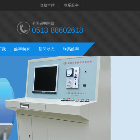
收藏本站
|
联系航宇
|
全国采购热线
0513-88602618
下载
航宇荣誉
新闻动态
联系航宇