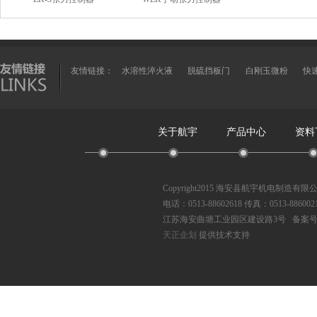
友情链接：
水溶性淬火液
脱硫挡板门
白刚玉微粉
快
关于航宇
产品中心
资料
Copyright2015 海安县航宇机电制造有
电话：0513-88602618 传真：0513-886002
江苏海安曲塘工业园区建设路3号 备案
天正企划
提供技术支持