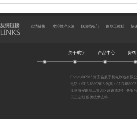
友情链接：
水溶性淬火液
脱硫挡板门
白刚玉微粉
快
关于航宇
产品中心
资料
Copyright2015 海安县航宇机电制造有
电话：0513-88602618 传真：0513-886002
江苏海安曲塘工业园区建设路3号 备案
天正企划
提供技术支持