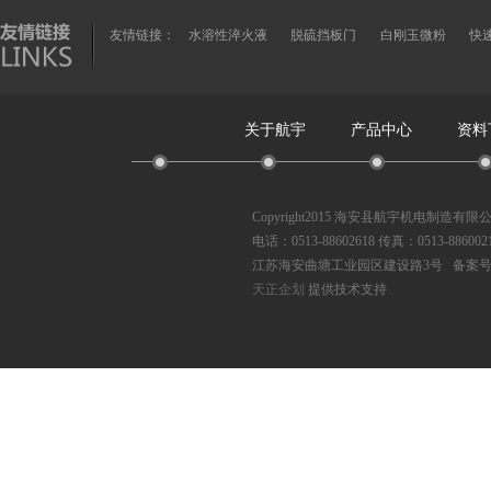
友情链接：
水溶性淬火液
脱硫挡板门
白刚玉微粉
快
关于航宇
产品中心
资料
Copyright2015 海安县航宇机电制造有
电话：0513-88602618 传真：0513-886002
江苏海安曲塘工业园区建设路3号 备案
天正企划
提供技术支持